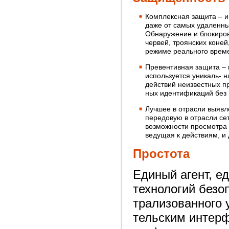
Комплексная защита – и
даже от самых удаленны
Обнаружение и блокиров
червей, троянских коне
режиме реального врем
Превентивная защита – в
используется уникаль- 
действий неизвестных п
ных идентификаций без 
Лучшее в отрасли выявл
передовую в отрасли сет
возможности просмотра 
ведущая к действиям, и
Простота
Единый агент, е
технологий безоп
трализованного 
тельским интерф