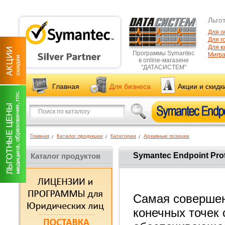
Льго
Для о
Для г
Для ю
Программы Symantec
Мигр
в online-магазине
"ДАТАСИСТЕМ"
Главная
Для бизнеса
Акции и скидк
Главная
Каталог продукции
Категории
Архивные позиции
Symantec Endpoint Pro
Каталог продуктов
Самая совершен
конечных точек 