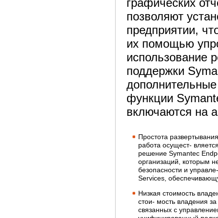
графических отч
позволяют устан
предприятии, чт
их помощью упро
использование р
поддержки Syman
дополнительные 
функции Symante
включаются на а
Простота развертывания 
работа осущест- вляетс
решение Symantec Endpo
организаций, которым н
безопасности и управле
Services, обеспечивающ
Низкая стоимость владе
стои- мость владения з
связанных с управление
унифицированный подход