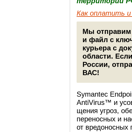
территории Р
Как оплатить и 
Мы отправим 
и файл с клю
курьера с до
области. Есл
России, отпр
ВАС!
Symantec Endpoi
AntiVirus™ и ус
щения угроз, об
переносных и на
от вредоносных 