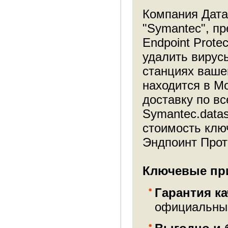
Компания Дата
"Symantec", п
Endpoint Prote
удалить вирус
станциях ваше
находится в М
доставку по в
Symantec.data
стоимость клю
Эндпоинт Про
Ключевые при
Гарантия ка
официальный