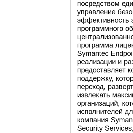
посредством еди
управление безо
эффективность 
программного об
централизованно
программа лицен
Symantec Endpoin
реализации и ра
предоставляет к
поддержку, кото
переход, развер
извлекать макси
организаций, ко
исполнителей дл
компания Symant
Security Servic